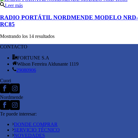
Leer más
RADIO PORTÁTIL NORDMENDE MODELO NRD-
RC85
Mostrando los 14 resultados
CONTACTO
FORTUNE S.A
Wilson Ferreira Aldunante 1119
29080906
Cuori
Nordmende
Te puede interesar:
DONDE COMPRAR
SERVICIO TÉCNICO
NOVEDADES