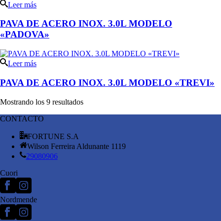
Leer más
PAVA DE ACERO INOX. 3.0L MODELO
«PADOVA»
Leer más
PAVA DE ACERO INOX. 3.0L MODELO «TREVI»
Mostrando los 9 resultados
CONTACTO
FORTUNE S.A
Wilson Ferreira Aldunante 1119
29080906
Cuori
Nordmende