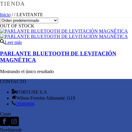
TIENDA
Inicio
/
/
LEVITANTE
OUT OF STOCK
Leer más
PARLANTE BLUETOOTH DE LEVITACIÓN
MAGNÉTICA
Mostrando el único resultado
CONTACTO
FORTUNE S.A
Wilson Ferreira Aldunante 1119
29080906
Cuori
Nordmende