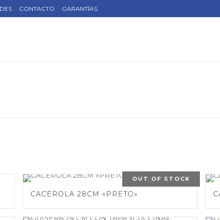
DES
CONTACTO
GARANTÍAS
OUT OF STOCK
CACEROLA 28CM «PRETO»
C