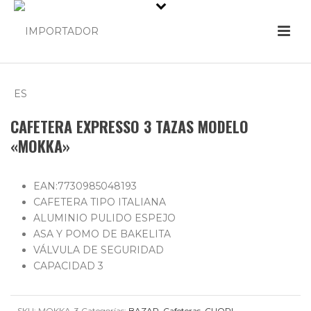
CAFETERA EXPRESSO 3 TAZAS MODELO
«MOKKA»
EAN:7730985048193
CAFETERA TIPO ITALIANA
ALUMINIO PULIDO ESPEJO
ASA Y POMO DE BAKELITA
VÁLVULA DE SEGURIDAD
CAPACIDAD 3
SKU:
MOKKA-3
Categorías:
BAZAR
,
Cafeteras
,
CUORI