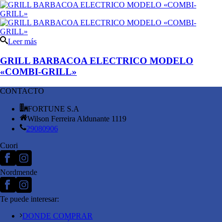
Leer más
GRILL BARBACOA ELECTRICO MODELO
«COMBI-GRILL»
CONTACTO
FORTUNE S.A
Wilson Ferreira Aldunante 1119
29080906
Cuori
Nordmende
Te puede interesar:
DONDE COMPRAR