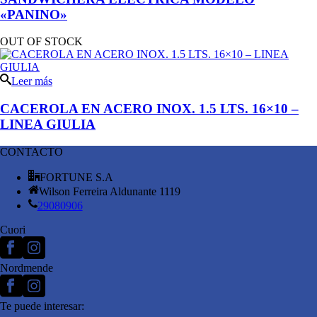
«PANINO»
OUT OF STOCK
Leer más
CACEROLA EN ACERO INOX. 1.5 LTS. 16×10 –
LINEA GIULIA
CONTACTO
FORTUNE S.A
Wilson Ferreira Aldunante 1119
29080906
Cuori
Nordmende
Te puede interesar: