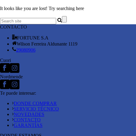
It looks like you are lost! Try searching here
CONTACTO
FORTUNE S.A
Wilson Ferreira Aldunante 1119
29080906
Cuori
Nordmende
Te puede interesar:
DONDE COMPRAR
SERVICIO TÉCNICO
NOVEDADES
CONTACTO
GARANTÍAS
DONDE ESTAMOS