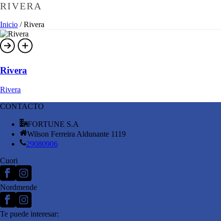
RIVERA
Inicio
/
Rivera
Rivera
Rivera
CONTACTO
FORTUNE S.A
Wilson Ferreira Aldunante 1119
29080906
Cuori
Nordmende
Te puede interesar: